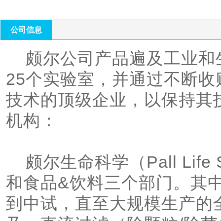
门。其中生物制药部
产的全线工艺的设备
公司信息
菌/除支原体/除病毒
    颇尔公司产品遍及工业和生命科学两大领域，在全球拥有
一次性生物容器及连
25个实验室，并通过不断
以及各种培训等等，
技术的顶级企业，以保持其技
术的公司。 优势： 颇尔公司最大的优势在于作为技术引领者和
机构：

供应商，可为用户提
本，简约工艺，使用
品，并尽快进入市场
    颇尔生命科学（Pall Life Sciences）下设生物制药、医疗
和食品&饮料三个部门。其
到中试，直至大规模生产的