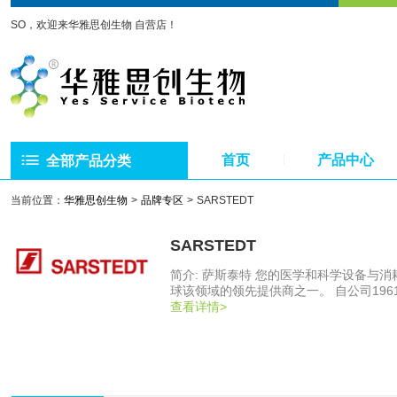
SO，欢迎来华雅思创生物 自营店！
首页
产品中心
全部产品分类
当前位置：
华雅思创生物
品牌专区
SARSTEDT
SARSTEDT
简介: 萨斯泰特 您的医学和科学设备与
球该领域的领先提供商之一。 自公司1961
团总部位于德国北莱茵-威斯特法伦州的纽
查看详情>
质“德国制造” 我们的客户可以依靠高质
该集团的Sarstedt家族强调说。为
集的投资。对质量的高要求，持续的开发
要素。 一站式品质 从最初的想法到销售，我们一站式提供服务。我们的大多数产品都是在我们的开发中心开发的。我们大约
90％的产品是在我们自己的生产基地生