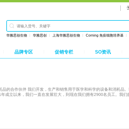
华雅思创生物
华雅思创
上海华雅思创生物
Corning 免疫细胞培养基
品牌专区
促销专栏
SO资讯
消耗品的合作伙伴 我们开发，生产和销售用于医学和科学的设备和消耗品
年成立以来，我们一直在发展壮大，到现在我们拥有2900名员工。我们的Sa
布雷希特，在欧洲，北美和南美以及澳大利亚设有34个销售组织和14个生产
量和高性能的产品。“我们一直在开发以易用，安全和最新技术为特征的解决
了将来继续确保这一点，在过去的几年中，我们已经在我们的国家和国际场所进
工作，敬业且受过良好培训的员工以及自动化流程是构成我们“德国制造”
产的，大部分通过我们自己的销售组织在世界各地销售。通过这种方式，我