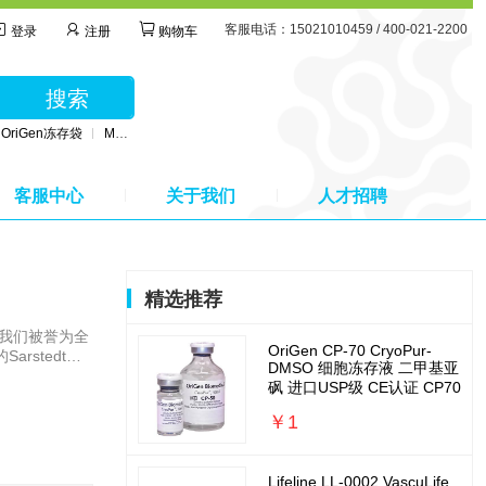
客服电话：15021010459 / 400-021-2200
登录
注册
购物车
搜索
OriGen冻存袋
MSC无血清培养基
BD公司采血管
MSC间充质干细胞培养基
客服中心
关于我们
人才招聘
精选推荐
。我们被誉为全
OriGen CP-70 CryoPur-
rstedt集
DMSO 细胞冻存液 二甲基亚
基地。 品
砜 进口USP级 CE认证 CP70
方案，”拥有
行了持续且密
￥1
的卓越品质的
们能够在一个
Lifeline LL-0002 VascuLife