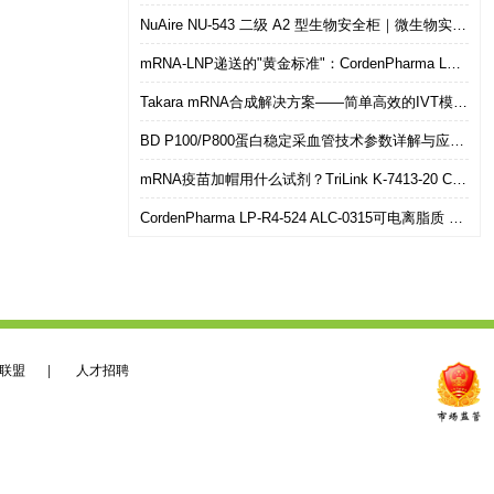
NuAire NU-543 二级 A2 型生物安全柜｜微生物实验室安全操作优选设备
mRNA-LNP递送的"黄金标准"：CordenPharma LP-R4-524（ALC-0315）可电离脂质技术解析
Takara mRNA合成解决方案——简单高效的IVT模板制备
BD P100/P800蛋白稳定采血管技术参数详解与应用选型指南
mRNA疫苗加帽用什么试剂？TriLink K-7413-20 CleanCap共转录加帽 华雅思创现货直发
CordenPharma LP-R4-524 ALC-0315可电离脂质 mRNA-LNP递送专用 华雅思创现货供应
联盟
|
人才招聘