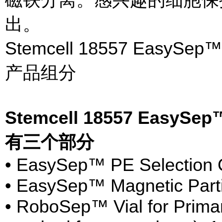
出。
Stemcell 18557 Ea
产品组分
Stemcell 18557 Ea
有三个部分
• EasySep™ PE Selection C
• EasySep™ Magnetic Parti
• RoboSep™ Vial for Prima