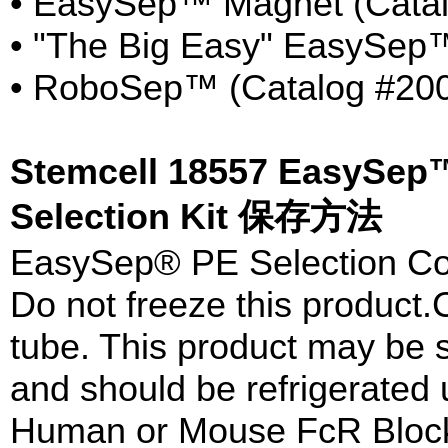
• EasySep™ Magnet (Catal
• "The Big Easy" EasySep™
• RoboSep™ (Catalog #20
Stemcell 18557 EasySep™
Selection Kit 保存方法
EasySep® PE Selection Cock
Do not freeze this product.
tube. This product may be 
and should be refrigerated 
Human or Mouse FcR Blocker