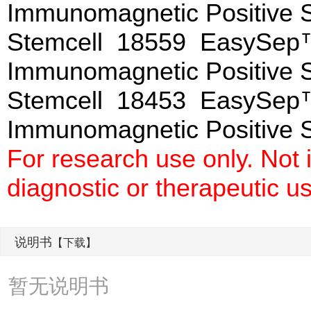
Immunomagnetic Positive Se
Stemcell 18559 EasySep™ B
Immunomagnetic Positive S
Stemcell 18453 EasySep™ 
Immunomagnetic Positive Se
For research use only. Not
diagnostic or therapeutic u
说明书
【下载】
暂无说明书