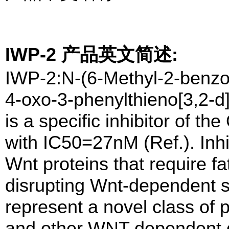
IWP-2 产品英文简述:
IWP-2:N-(6-Methyl-2-benzoth
4-oxo-3-phenylthieno[3,2-d]
is a specific inhibitor of t
with IC50=27nM (Ref.). Inhi
Wnt proteins that require fa
disrupting Wnt-dependent si
represent a novel class of p
and other WNT dependent 