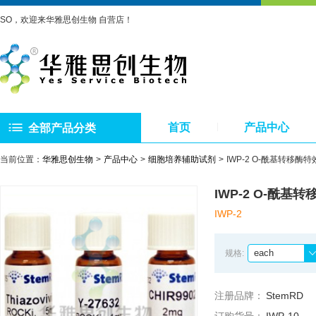
SO，欢迎来华雅思创生物 自营店！
首页
产品中心
全部产品分类
当前位置：
华雅思创生物
产品中心
细胞培养辅助试剂
IWP-2 O-酰基转移酶特
IWP-2 O-酰基
IWP-2
each
规格:
注册品牌：
StemRD