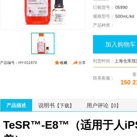
订购货号：
05990
规格型号：
500mL/kit
产品种类：
加入购物车
到货时间：
上海仓库现
产品编号：HY-011870
收藏
分享
客
联系客服：
150 2
说明书
用户评论
产品描述
【下载】
【0】
TeSR™-E8™
（适用于人
iP