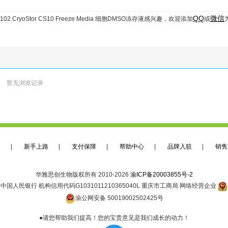
QQ
微信
 210102 CryoStor CS10 Freeze Media 细胞DMSO冻存液
感兴趣，欢迎添加
或
暂无浏览记录
们
|
新手上路
|
支付保障
|
帮助中心
|
品牌入驻
|
销售
华雅思创生物版权所有 2010-2026
渝ICP备20003855号-2
中国人民银行 机构信用代码G1031011210365040L 重庆市工商局 网络经营企业
渝公网安备 50019002502425号
●请您帮助我们提高！您的宝贵意见是我们成长的动力！