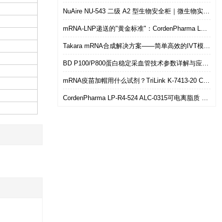
NuAire NU-543 二级 A2 型生物安全柜｜微生物实验室安全操作优选设备
mRNA-LNP递送的"黄金标准"：CordenPharma LP-R4-524（ALC-0315）可电离脂质技术解析
Takara mRNA合成解决方案——简单高效的IVT模板制备
BD P100/P800蛋白稳定采血管技术参数详解与应用选型指南
mRNA疫苗加帽用什么试剂？TriLink K-7413-20 CleanCap共转录加帽 华雅思创现货直发
CordenPharma LP-R4-524 ALC-0315可电离脂质 mRNA-LNP递送专用 华雅思创现货供应