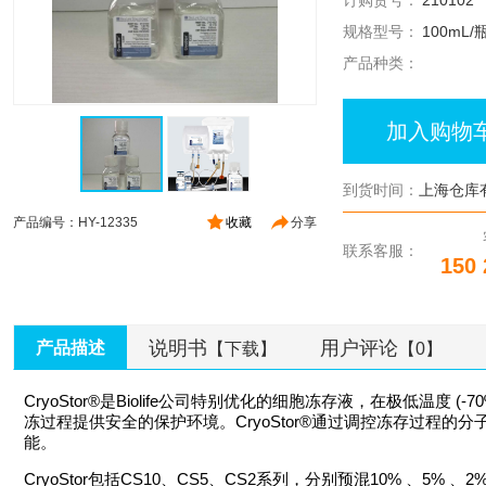
订购货号：
210102
规格型号：
100mL/
产品种类：
加入购物
到货时间：
上海仓库
产品编号：HY-12335
收藏
分享
联系客服：
150 
说明书
用户评论
产品描述
【下载】
【0】
CryoStor®是Biolife公司特别优化的细胞冻存液，在极低温度 (
冻过程提供安全的保护环境。CryoStor®通过调控冻存过程
能。
CryoStor包括CS10、CS5、CS2系列，分别预混10% 、5% 、2