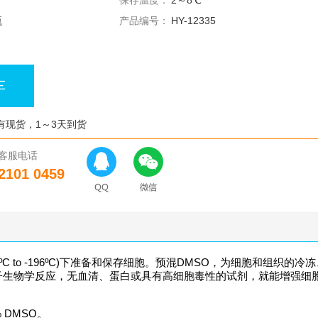
保存温度：
2～8℃
瓶
产品编号：
HY-12335
车
有现货，1～3天到货
客服电话
2101 0459
-70ºC to -196ºC)下准备和保存细胞。预混DMSO，为细胞和组织的
的分子生物学反应，无血清、蛋白或具有高细胞毒性的试剂，就能增强细
% DMSO。