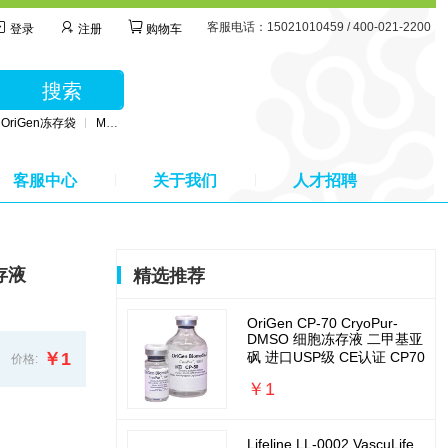
客服电话：15021010459 / 400-021-2200
登录
注册
购物车
搜索
OriGen冻存袋
MSC无血清培养基
BD公司采血管
MSC间充质干细胞培养基
客服中心
关于我们
人才招聘
冻存液
精选推荐
OriGen CP-70 CryoPur-
DMSO 细胞冻存液 二甲基亚
￥1
砜 进口USP级 CE认证 CP70
价格:
￥1
Lifeline LL-0002 VascuLife