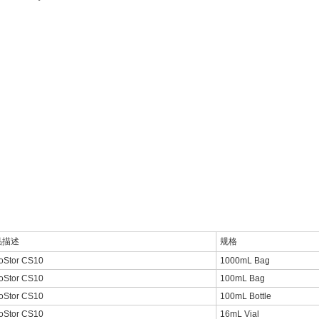
品描述
规格
oStor CS10
1000mL Bag
oStor CS10
100mL Bag
oStor CS10
100mL Bottle
oStor CS10
16mL Vial