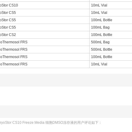
oStor CS10
10mL Vial
oStor CS5
10mL Vial
oStor CS5
100mL Bottle
oStor CS5
100mL Bag
oStor CS2
100mL Bottle
oThermosol FRS
500mL Bag
oThermosol FRS
500mL Bottle
oThermosol FRS
100mL Bottle
oThermosol FRS
10mL Vial
02 CryoStor CS10 Freeze Media 细胞DMSO冻存液的用户评论如下：