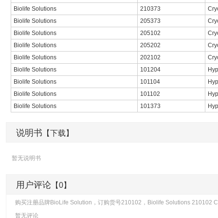
Biolife Solutions
210373
Cry
Biolife Solutions
205373
Cry
Biolife Solutions
205102
Cry
Biolife Solutions
205202
Cry
Biolife Solutions
202102
Cry
Biolife Solutions
101204
Hyp
Biolife Solutions
101104
Hyp
Biolife Solutions
101102
Hyp
Biolife Solutions
101373
Hyp
说明书
【下载】
暂无说明书
用户评论
【0】
购买注册品牌BioLife Solution，订购货号210102，Biolife Solutions 2101
暂无评论