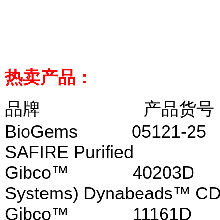
热卖产品：
品牌 产品
BioGems 05121-2
SAFIRE Purified
Gibco™ 40203D 
Systems) Dynabeads™ C
Gibco™ 11161