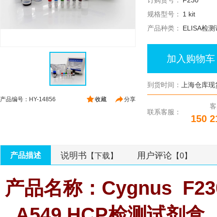
订购货号：
F230
规格型号：
1 kit
产品种类：
ELISA检
加入购物车
到货时间：
上海仓库现
产品编号：HY-14856
收藏
分享
客
联系客服：
150 2
说明书
用户评论
产品描述
【下载】
【0】
产品名称：Cygnus F230 
A549 HCP检测试剂盒 1