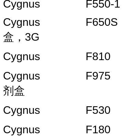
Cygnus F550-1 CHO
Cygnus F650S HE
盒，3G
Cygnus F810 He
Cygnus F975 Vero
剂盒
Cygnus F530 PE
Cygnus F180 SP2