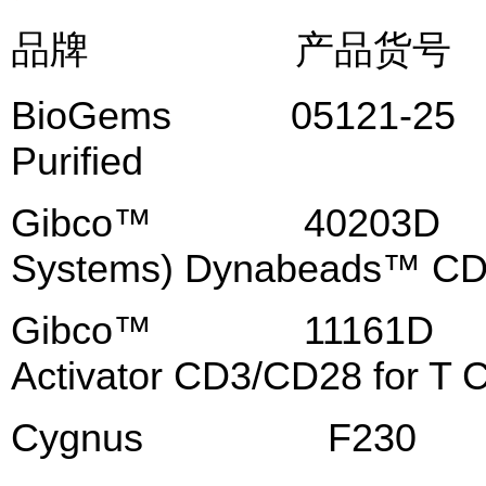
品牌 产品货号
BioGems 05121-25 A
Purified
Gibco™ 40203D CT
Systems) Dynabeads™ C
Gibco™ 11161D Dy
Activator CD3/CD28 for T C
Cygnus F230 A54