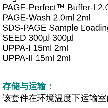
PAGE-Perfect™ Buffer-I 2.
PAGE-Wash 2.0ml 2ml
SDS-PAGE Sample Loading 
SEED 300µl 300µl
UPPA-I 15ml 2ml
UPPA-II 15ml 2ml
存储与运输：
该套件在环境温度下运输室