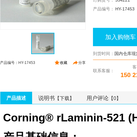
订购货号：
354221
产品编号：
HY-17453
加入购物车
到货时间：
国内仓库现
产品编号：HY-17453
收藏
分享
客
联系客服：
150 2
说明书
用户评论
产品描述
【下载】
【0】
Corning® rLaminin-5