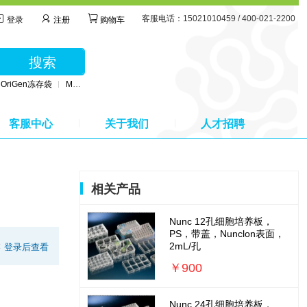
客服电话：15021010459 / 400-021-2200
登录
注册
购物车
搜索
OriGen冻存袋
MSC无血清培养基
BD公司采血管
MSC间充质干细胞培养基
客服中心
关于我们
人才招聘
相关产品
Nunc 12孔细胞培养板，
PS，带盖，Nunclon表面，
2mL/孔
:
登录后查看
￥900
Nunc 24孔细胞培养板，