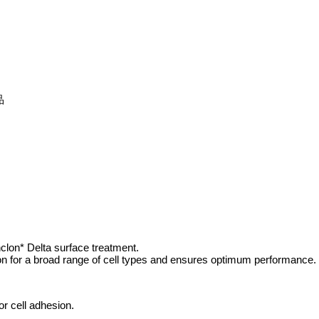
品
clon* Delta surface treatment.
n for a broad range of cell types and ensures optimum performance.
r cell adhesion.