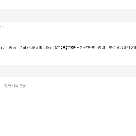
下：
QQ
微信
clon表面，2mL/孔
感兴趣，欢迎添加
或
为好友进行咨询，您也可以拨打客
暂无浏览记录