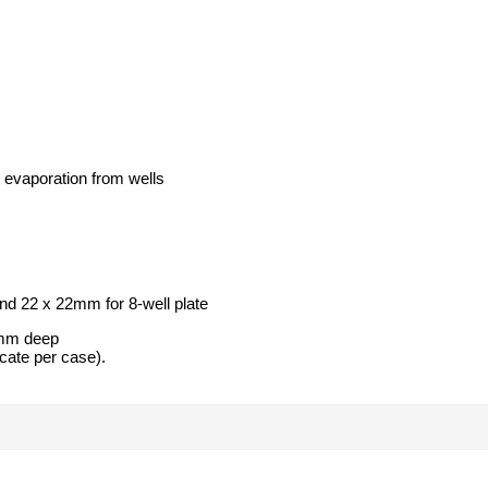
 evaporation from wells
and 22 x 22mm for 8-well plate
10mm deep
ficate per case).