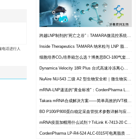
跨越LNP制剂的“死亡之谷”：TAMARA微流控系统如何实现从筛选到体内的无缝衔接
Inside Therapeutics TAMARA 纳米粒与 LNP 脂质纳米粒递送制剂系统 微流控 LNP 制备平台
服电话进行人
细胞培养CO₂培养箱怎么选？博奥思BCI-180气套式培养箱 进口替代优选
Dynamica Velocity 18R Plus 台式高速冷冻离心机｜多样本通量生物分离优选设备
NuAire NU-543 二级 A2 型生物安全柜｜微生物实验室安全操作优选设备
mRNA-LNP递送的"黄金标准"：CordenPharma LP-R4-524（ALC-0315）可电离脂质技术解析
Takara mRNA合成解决方案——简单高效的IVT模板制备
BD P100/P800蛋白稳定采血管技术参数详解与应用选型指南
mRNA疫苗加帽用什么试剂？TriLink K-7413-20 CleanCap共转录加帽 华雅思创现货直发
CordenPharma LP-R4-524 ALC-0315可电离脂质 mRNA-LNP递送专用 华雅思创现货供应