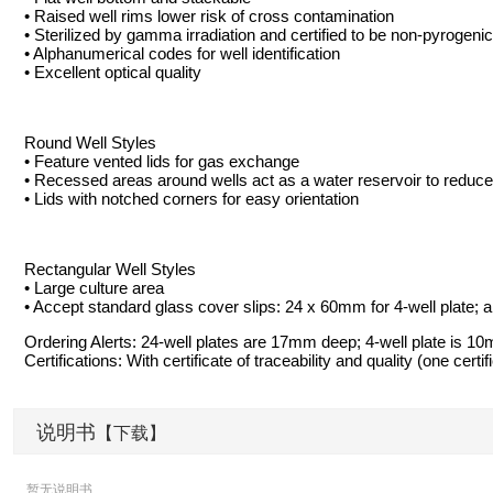
• Raised well rims lower risk of cross contamination
• Sterilized by gamma irradiation and certified to be non-pyrogenic
• Alphanumerical codes for well identification
• Excellent optical quality
Round Well Styles
• Feature vented lids for gas exchange
• Recessed areas around wells act as a water reservoir to reduce
• Lids with notched corners for easy orientation
Rectangular Well Styles
• Large culture area
• Accept standard glass cover slips: 24 x 60mm for 4-well plate; 
Ordering Alerts: 24-well plates are 17mm deep; 4-well plate is 
Certifications: With certificate of traceability and quality (one certi
说明书
【下载】
暂无说明书