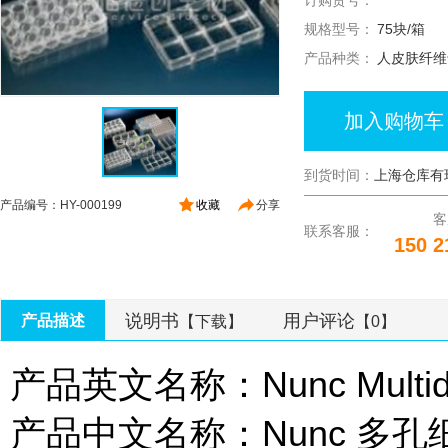
订购货号：
规格型号：
75块/箱
产品种类：
人皮肤纤维
加入购物车
到货时间：
上海仓库有
产品编号：HY-000199
收藏
分享
客
联系客服：
150 2
说明书
用户评论
产品描述
【下载】
【0】
产品英文名称：Nunc Multidishe
产品中文名称：Nunc 多