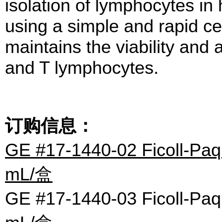
isolation of lymphocytes in 
using a simple and rapid cen
maintains the viability and 
and T lymphocytes.
订购信息：
GE #17-1440-02 Ficoll-
mL/盒
GE #17-1440-03 Ficoll-