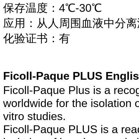
保存温度：4℃-30℃
应用：从人周围血液中分离
化验证书：有
Ficoll-Paque PLUS Engli
Ficoll-Paque Plus is a reco
worldwide for the isolation
vitro studies.
Ficoll-Paque PLUS is a read