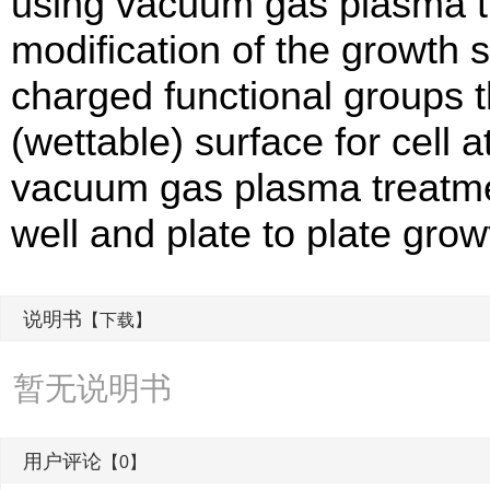
using vacuum gas plasma t
modification of the growth 
charged functional groups t
(wettable) surface for cell 
vacuum gas plasma treatmen
well and plate to plate grow
说明书
【下载】
暂无说明书
用户评论
【0】