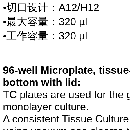
切口设计：A12/H12
•
最大容量：320 µl
•
工作容量：320 µl
•
96-well Microplate, tissue
bottom with lid:
TC plates are used for the g
monolayer culture.
A consistent Tissue Culture