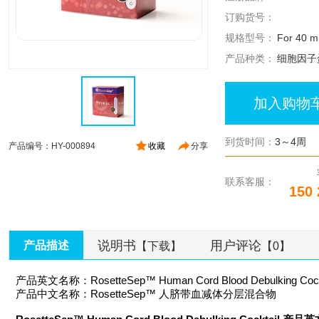
订购货号：
规格型号：
For 40 m
产品种类：
细胞因子
加入购物
到货时间：
3～4周
产品编号：HY-000894
收藏
分享
联系客服：
150 
说明书
用户评论
产品描述
【下载】
【0】
产品英文名称：RosetteSep™ Human Cord Blood Debulking Cock
产品中文名称：RosetteSep™ 人脐带血减体分层混合物