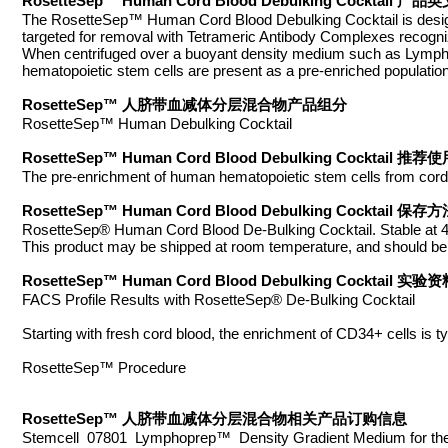
RosetteSep™ Human Cord Blood Debulking Cocktail 产
The RosetteSep™ Human Cord Blood Debulking Cocktail is designed
targeted for removal with Tetrameric Antibody Complexes recogn
When centrifuged over a buoyant density medium such as Lympho
hematopoietic stem cells are present as a pre-enriched populatio
RosetteSep™ 人脐带血减体分层混合物产品组分
RosetteSep™ Human Debulking Cocktail
RosetteSep™ Human Cord Blood Debulking Cocktail 推荐
The pre-enrichment of human hematopoietic stem cells from cord bl
RosetteSep™ Human Cord Blood Debulking Cocktail 保存
RosetteSep® Human Cord Blood De-Bulking Cocktail. Stable at 4°C 
This product may be shipped at room temperature, and should be r
RosetteSep™ Human Cord Blood Debulking Cocktail 实验
FACS Profile Results with RosetteSep® De-Bulking Cocktail
Starting with fresh cord blood, the enrichment of CD34+ cells is ty
RosetteSep™ Procedure
RosetteSep™ 人脐带血减体分层混合物相关产品订购信息
Stemcell 07801 Lymphoprep™ Density Gradient Medium for the 