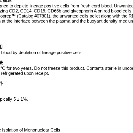
品英文描述
 to deplete lineage positive cells from fresh cord blood. Unwanted
izing CD2, CD14, CD19, CD66b and glycophorin A on red blood cells
prep™ (Catalog #07801), the unwanted cells pellet along with the 
n at the interface between the plasma and the buoyant density mediu
使用
ood by depletion of lineage positive cells
方法
for two years. Do not freeze this product. Contents sterile in unop
efrigerated upon receipt.
资料
pically 5 ± 1%.
Isolation of Mononuclear Cells