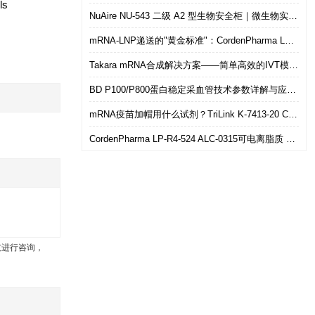
lls
NuAire NU-543 二级 A2 型生物安全柜｜微生物实验室安全操作优选设备
mRNA-LNP递送的"黄金标准"：CordenPharma LP-R4-524（ALC-0315）可电离脂质技术解析
Takara mRNA合成解决方案——简单高效的IVT模板制备
BD P100/P800蛋白稳定采血管技术参数详解与应用选型指南
mRNA疫苗加帽用什么试剂？TriLink K-7413-20 CleanCap共转录加帽 华雅思创现货直发
CordenPharma LP-R4-524 ALC-0315可电离脂质 mRNA-LNP递送专用 华雅思创现货供应
友进行咨询，