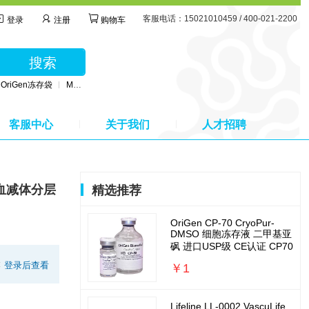
客服电话：15021010459 / 400-021-2200
登录
注册
购物车
搜索
OriGen冻存袋
MSC无血清培养基
BD公司采血管
MSC间充质干细胞培养基
客服中心
关于我们
人才招聘
人脐带血减体分层
精选推荐
OriGen CP-70 CryoPur-
DMSO 细胞冻存液 二甲基亚
砜 进口USP级 CE认证 CP70
:
登录后查看
￥1
Lifeline LL-0002 VascuLife