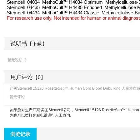
Stemcell 04034 MethoCult™ H4034 Optimum Methylcellulose-B
Stemcell 04435 MethoCult™ H4435 Enriched Methylcellulose 
Stemcell 04434 MethoCult™ H4434 Classic Methylcellulose-Ba
For research use only. Not intended for human or animal diagnosti
说明书
【下载】
暂无说明书
用户评论
【0】
购买Stemcell 15126 RosetteSep™ Human Cord Blood Debulki
暂无评论
如果您对生产厂家 美国Stemcell公司，
Stemcell 15126 RosetteSep™ Hu
您也可以拨打客服电话进行人工咨询。
浏览记录