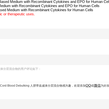
ased Medium with Recombinant Cytokines and EPO for Human Ce
Medium with Recombinant Cytokines and EPO for Human Cells
sed Medium with Recombinant Cytokines for Human Cells
c or therapeutic uses.
ng 人脐带血减体分层混合物的用户评论如下：
QQ
微信
man Cord Blood Debulking 人脐带血减体分层混合物
感兴趣，欢迎添加
或
为好