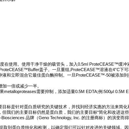
度在使用。使用干净干燥的吸管头，加入0.5ml ProteCEASE™缓
teCEASE™Buffer盖子。一旦重组,ProteCEASE™溶液在4°C下
裂解缓冲液和立即混合它最佳蛋白酶抑制。一旦ProteCEASE™‐50被添加
可增加一倍或减少一半。
etalloproteases需要抑制，添加适量0.5M EDTA;例:500μl 0.5M E
研究。我们的主要目标是针对蛋白质研究的关键技术，并找到经济实惠的方法来简
其他研究领域，但我们的主要目标仍然是蛋白质，我们的主要目标“简化和改进这
ciences 品牌（Geno Technology, Inc. 的注册商标）的演变
从蛋白质提取到蛋白质纯化和检测，以确定我们可以针对改进的关键领域。