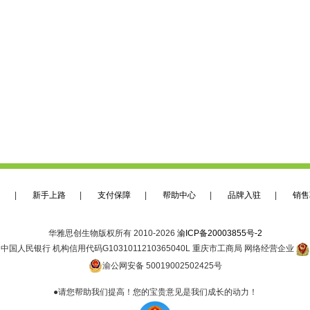
们
|
新手上路
|
支付保障
|
帮助中心
|
品牌入驻
|
销售
华雅思创生物版权所有 2010-2026
渝ICP备20003855号-2
中国人民银行 机构信用代码G1031011210365040L 重庆市工商局 网络经营企业
渝公网安备 50019002502425号
●请您帮助我们提高！您的宝贵意见是我们成长的动力！