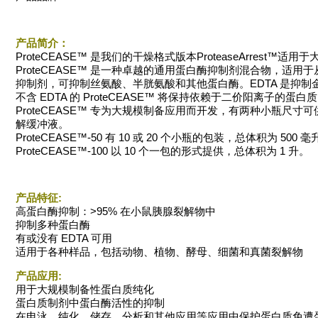
产品简介：
ProteCEASE™ 是我们的干燥格式版本ProteaseArres
ProteCEASE™ 是一种卓越的通用蛋白酶抑制剂混合物，
抑制剂，可抑制丝氨酸、半胱氨酸和其他蛋白酶。EDTA 是抑制
不含 EDTA 的 ProteCEASE™ 将保持依赖于二价阳离子的
ProteCEASE™ 专为大规模制备应用而开发，有两种小瓶尺寸可供选择：Pr
解缓冲液。
ProteCEASE™-50 有 10 或 20 个小瓶的包装，总体积为 500 毫
ProteCEASE™-100 以 10 个一包的形式提供，总体积为 1 升。
产品特征:
高蛋白酶抑制：>95% 在小鼠胰腺裂解物中
抑制多种蛋白酶
有或没有 EDTA 可用
适用于各种样品，包括动物、植物、酵母、细菌和真菌裂解物
产品应用:
用于大规模制备性蛋白质纯化
蛋白质制剂中蛋白酶活性的抑制
在电泳、纯化、储存、分析和其他应用等应用中保护蛋白质免遭