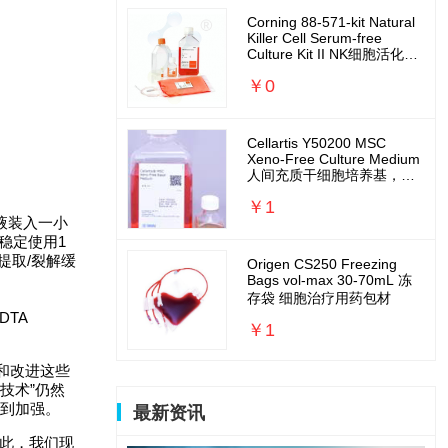
Corning 88-571-kit Natural
Killer Cell Serum-free
Culture Kit II NK细胞活化扩
增培养基套装
￥0
Cellartis Y50200 MSC
Xeno-Free Culture Medium
人间充质干细胞培养基，无
外源无需包被
￥1
冲液装入一小
可稳定使用1
到提取/裂解缓
Origen CS250 Freezing
Bags vol-max 30-70mL 冻
存袋 细胞治疗用药包材
DTA
￥1
化和改进这些
些技术”仍然
而得到加强。
最新资讯
因此，我们现