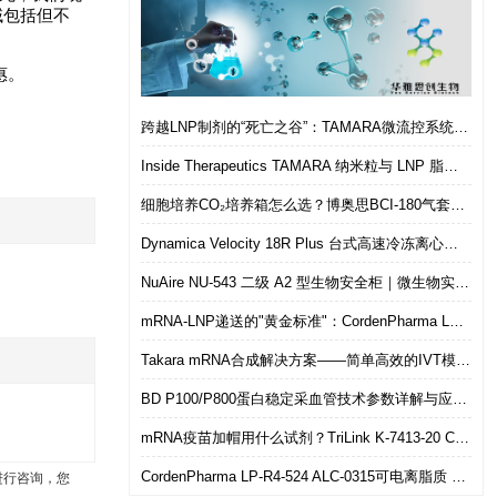
域包括但不
惠。
跨越LNP制剂的“死亡之谷”：TAMARA微流控系统如何实现从筛选到体内的无缝衔接
Inside Therapeutics TAMARA 纳米粒与 LNP 脂质纳米粒递送制剂系统 微流控 LNP 制备平台
细胞培养CO₂培养箱怎么选？博奥思BCI-180气套式培养箱 进口替代优选
Dynamica Velocity 18R Plus 台式高速冷冻离心机｜多样本通量生物分离优选设备
NuAire NU-543 二级 A2 型生物安全柜｜微生物实验室安全操作优选设备
mRNA-LNP递送的"黄金标准"：CordenPharma LP-R4-524（ALC-0315）可电离脂质技术解析
Takara mRNA合成解决方案——简单高效的IVT模板制备
BD P100/P800蛋白稳定采血管技术参数详解与应用选型指南
mRNA疫苗加帽用什么试剂？TriLink K-7413-20 CleanCap共转录加帽 华雅思创现货直发
CordenPharma LP-R4-524 ALC-0315可电离脂质 mRNA-LNP递送专用 华雅思创现货供应
进行咨询，您