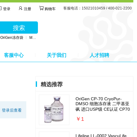
客服电话：15021010459 / 400-021-2200
登录
注册
购物车
搜索
OriGen冻存袋
MSC无血清培养基
BD公司采血管
MSC间充质干细胞培养基
客服中心
关于我们
人才招聘
精选推荐
OriGen CP-70 CryoPur-
DMSO 细胞冻存液 二甲基亚
砜 进口USP级 CE认证 CP70
:
登录后查看
￥1
Lifeline LL-0002 VascuLife