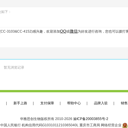
评论如下：
QQ
微信
C-3103&CC-4152)
感兴趣，欢迎添加
或
为好友进行咨询，您也可以拨打
暂无浏览记录
们
|
新手上路
|
支付保障
|
帮助中心
|
品牌入驻
|
销售
华雅思创生物版权所有 2010-2026
渝ICP备20003855号-2
中国人民银行 机构信用代码G1031011210365040L 重庆市工商局 网络经营企业