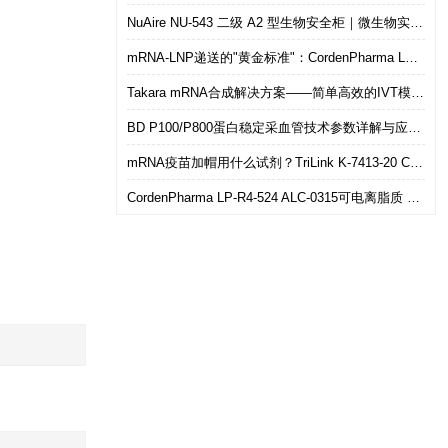
NuAire NU-543 二级 A2 型生物安全柜｜微生物实验室安全操作优选设备
mRNA-LNP递送的"黄金标准"：CordenPharma LP-R4-524（ALC-0315）可电离脂质技术解析
Takara mRNA合成解决方案——简单高效的IVT模板制备
BD P100/P800蛋白稳定采血管技术参数详解与应用选型指南
mRNA疫苗加帽用什么试剂？TriLink K-7413-20 CleanCap共转录加帽 华雅思创现货直发
CordenPharma LP-R4-524 ALC-0315可电离脂质 mRNA-LNP递送专用 华雅思创现货供应