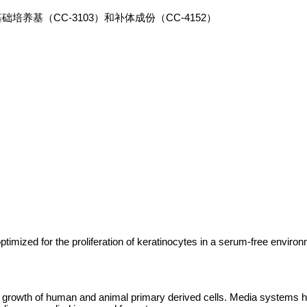
00 ml基础培养基（CC-3103）和补体成份（CC-4152）
zed for the proliferation of keratinocytes in a serum-free enviro
e growth of human and animal primary derived cells. Media systems 