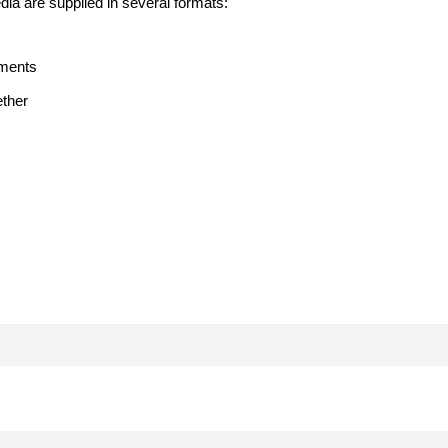
dia are supplied in several formats:
ements
ether