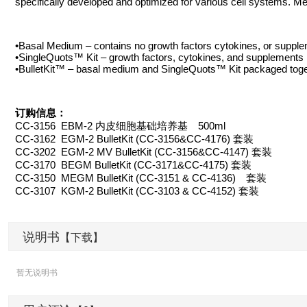
specifically developed and optimized for various cell systems. Me
•Basal Medium – contains no growth factors cytokines, or suppl
•SingleQuots™ Kit – growth factors, cytokines, and supplements
•BulletKit™ – basal medium and SingleQuots™ Kit packaged tog
订购信息：
CC-3156 EBM-2 内皮细胞基础培养基 500ml
CC-3162 EGM-2 BulletKit (CC-3156&CC-4176) 套装
CC-3202 EGM-2 MV BulletKit (CC-3156&CC-4147) 套装
CC-3170 BEGM BulletKit (CC-3171&CC-4175) 套装
CC-3150 MEGM BulletKit (CC-3151 & CC-4136) 套装
CC-3107 KGM-2 BulletKit (CC-3103 & CC-4152) 套装
说明书
【下载】
暂无说明书