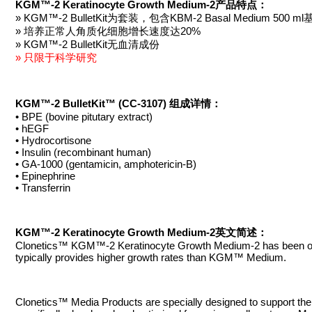
KGM™-2 Keratinocyte Growth Medium-2产品特点：
» KGM™-2 BulletKit为套装，包含KBM-2 Basal Medium 5
» 培养正常人角质化细胞增长速度达20%
» KGM™-2 BulletKit无血清成份
» 只限于科学研究
KGM™-2 BulletKit™ (CC-3107) 组成详情：
• BPE (bovine pitutary extract)
• hEGF
• Hydrocortisone
• Insulin (recombinant human)
• GA-1000 (gentamicin, amphotericin-B)
• Epinephrine
• Transferrin
KGM™-2 Keratinocyte Growth Medium-2英文简述：
Clonetics™ KGM™-2 Keratinocyte Growth Medium-2 has been optimi
typically provides higher growth rates than KGM™ Medium.
Clonetics™ Media Products are specially designed to support th