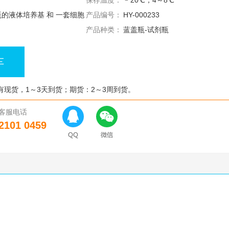
保存温度：
﹣20℃，4～8℃
/瓶的液体培养基 和 一套细胞
产品编号：
HY-000233
产品种类：
蓝盖瓶-试剂瓶
车
有现货，1～3天到货；期货：2～3周到货。
客服电话
2101 0459