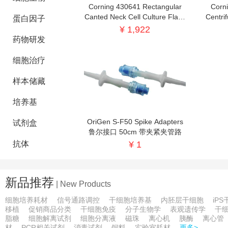
Corning 430641 Rectangular
Corn
试剂盒
Canted Neck Cell Culture Flask
Centri
蛋白因子
直角斜颈细胞培养瓶
Centri
¥ 1,922
样品转移
药物研发
蛋白纯化试剂盒
细胞治疗
蛋白定量试剂盒
样本储藏
去污剂
培养基
蛋白酶类
OriGen S-F50 Spike Adapters
试剂盒
鲁尔接口 50cm 带夹紧夹管路
测序相关试剂耗材
抗体
¥ 1
PCR相关试剂
消毒试剂
新品推荐
| New Products
饲料
细胞培养耗材
信号通路调控
干细胞培养基
内胚层干细胞
iP
移植
促销商品分类
干细胞免疫
分子生物学
表观遗传学
干
脂糖
细胞解离试剂
细胞分离液
磁珠
离心机
胰酶
离心管
实验室耗材
材
PCR相关试剂
消毒试剂
饲料
实验室耗材
更多>