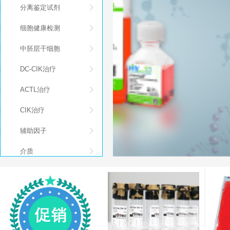
高通量测序（High-Throughput 
分离鉴定试剂
美国伯乐公司经典产品介绍和Bio-
细胞健康检测
TAKARA Cellartis®干细
中胚层干细胞
DC-CIK治疗
热烈祝贺上海华雅思创生物科技有限
ACTL治疗
无血清培养基 免疫细胞治疗培养基和
CIK治疗
NGS测序
辅助因子
单细胞测序揭示了肺癌肿瘤中免疫
介质
Takara 间充质干细胞培养基（Y5
干细胞移植
关于我们
促销商品分类
北京红荣微再生物工程技术有限公
干细胞免疫