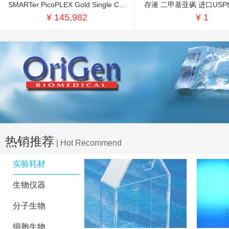
SMARTer PicoPLEX Gold Single Cell
存液 二甲基亚砜 进口USP
DNA-seq Kit 单细胞测序
CP70
¥ 145,982
¥ 1
琼脂糖
细胞解离试剂
细胞分离液
磁珠
离心机
胰酶
热销推荐
离心管
| Hot Recommend
聚合酶
实验耗材
牛血清
生物仪器
细胞滤网
分子生物
采血管
细胞生物