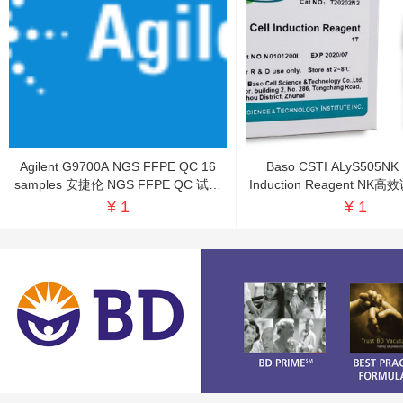
Agilent G9700A NGS FFPE QC 16
Baso CSTI ALyS505NK NK Cell
samples 安捷伦 NGS FFPE QC 试剂
Induction Reagent N
盒
剂盒（3.0A）
¥ 1
¥ 1