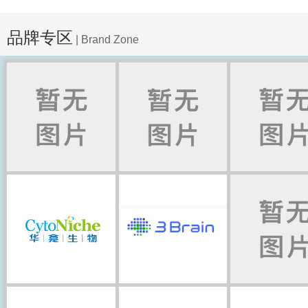
2-200ng富集的小RNA 3.6小
绍 •首先将含有5‘磷酸和3’羟基的
连接的分子去磷酸化，并且进行环化； 
品牌专区
| Brand Zone