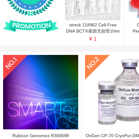
分子生物学
表观遗传学
streck 218962 Cell-Free
O
干细胞实验室
DNA BCT®基因无创管10ml
PermaL
Bags FEP 透气性细胞
¥ 1
干细胞技术
添加物
营养物
其他细胞治疗
冻存管
冻存管盒/冻存盒
RNA样本库
NK细胞治疗
Rubicon Genomics R300698
OriGen CP-70 CryoPur
微生物培养基