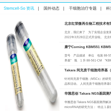
Stemcell-So 资讯
|
国外动态
|
干细胞治疗专题
|
科
北京红荣微再生物工程技术有
北京，我们来了 为了实现企业发
2022年3月28日正式开业啦。
完成，公司由此走上了新的一个阶
康宁Corning KBM551 KBM
我们一起发展进步，携手为中国分子
ctDNA、RNA的分子诊断专业供
货号 产品描述 单位 包装 88-551-CM 
服务科学研究"为宗旨，努力为客户提
养基" 瓶 1 升 88-561-CM "KBM56
Takara 间充质干细胞培养基
针对间充质干细胞（MSCs）的研
品和活动。 人间充质干细胞培养基Cellar
促进骨髓、脂肪、脐带来源间充质干细
华雅思创 Takara NGS基因测序解
月30日。 希望该产品的使用，
· 无异源物质、无血清、无动物源成
华雅思创 Takara NGS基因测序解决方案 
microRNA的研究方法： 特点 1.获