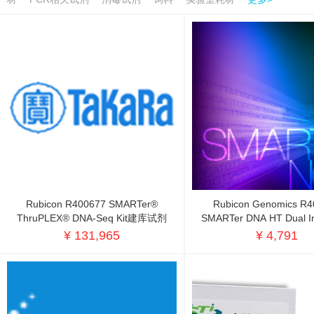
Rubicon R400677 SMARTer®
Rubicon Genomics R
ThruPLEX® DNA-Seq Kit建库试剂
SMARTer DNA HT Dual Ind
24N
¥ 131,965
¥ 4,791